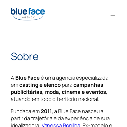
Pular
para
o
conteúdo
Sobre
A
Blue Face
é uma agência especializada
em
casting e elenco
para
campanhas
publicitárias, moda, cinema e eventos
,
atuando em todo o território nacional.
Fundada em
2011
, a Blue Face nasceu a
partir da trajetória e da experiência de sua
idealizadora,
Vanessa Bonilha
. Ex-modelo e